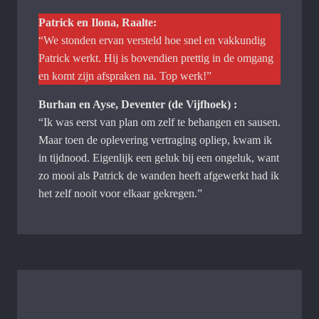
Patrick en Ilona, Raalte:
“We stonden ervan versteld hoe snel en vakkundig
Patrick werkt. Hij is bovendien prettig in de omgang
en komt zijn afspraken na. Top werk!”
Burhan en Ayse, Deventer (de Vijfhoek) :
“Ik was eerst van plan om zelf te behangen en sausen.
Maar toen de oplevering vertraging opliep, kwam ik
in tijdnood. Eigenlijk een geluk bij een ongeluk, want
zo mooi als Patrick de wanden heeft afgewerkt had ik
het zelf nooit voor elkaar gekregen.”