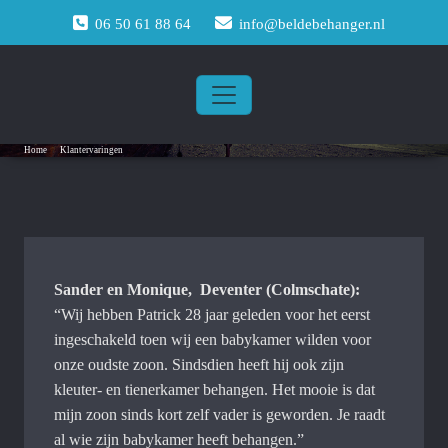
Doorgaan
06 50 61 88 64
info@beldebehanger.nl
naar
inhoud
Klantervaringen
Home
/
Klantervaringen
Sander en Monique, Deventer (Colmschate):
“Wij hebben Patrick 28 jaar geleden voor het eerst
ingeschakeld toen wij een babykamer wilden voor
onze oudste zoon. Sindsdien heeft hij ook zijn
kleuter- en tienerkamer behangen. Het mooie is dat
mijn zoon sinds kort zelf vader is geworden. Je raadt
al wie zijn babykamer heeft behangen.”